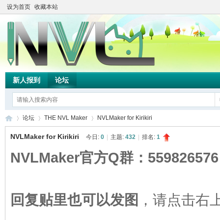
设为首页
收藏本站
新人报到
论坛
论坛
THE NVL Maker
NVLMaker for Kirikiri
NVLMaker for Kirikiri
今日:
0
|
主题:
432
|
排名:
1
NVLMaker官方Q群：559826576
TH
»
›
›
回复贴里也可以发图
，请点击右