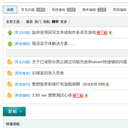
全部
常见问题
120
系统修改
103
脚本编辑
113
界面编辑
全部主题
最新
热门
热帖
精华
更多
如何使用回写文本或制作多语言游戏
[
常见问题
]
预渲染字体解决方案……
[
界面编辑
]
er
关于已读部分禁止跳过功能失效和steam快捷键的问题
[
常见问题
]
右键返回加入音效
[
系统修改
]
[
其他疑问
]
- [阅读权限
255
]
3.85 ver 實際測試心得
[
界面编辑
]
快速发帖