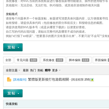
系统修改：对NVL当前的系统框架进行修改或新增功能做法、插件的使用细节等
其他疑问：无法启动、无法打包、BUG报告、或其他非游戏制作相关问题
发帖格式
请按每个问题单开一个标题发帖，标题请写清楚具体问题内容，以方便搜索寻找，
E
如有报错，请提供具体代码（包括修改的部分和前后文）和报错信息的截图。
请提供使用的NVL版本号（或是从哪里下载的）以便更好查错。
自己写的代码出现问题，请贴出完整代码及哪里不成功的描述。
例如“x行报了xx错误”，“想要显示的图片没有显示出来”，不要只说“不会写”“没有
全部
常见问题
120
系统修改
103
脚本编辑
113
界面编辑
N
全部主题
最新
热门
热帖
精华
更多
[
其他疑问
]
- [阅读权限
255
]
快速发帖