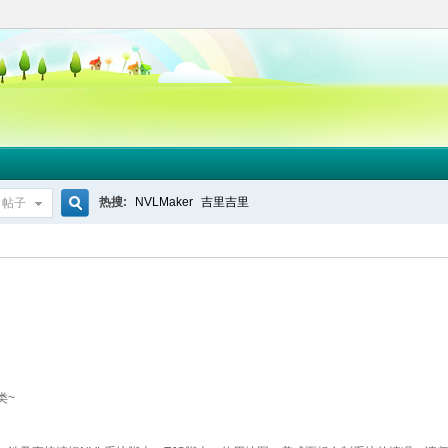
热搜:
NVLMaker
吉里吉里
帖子
搜
索
类~