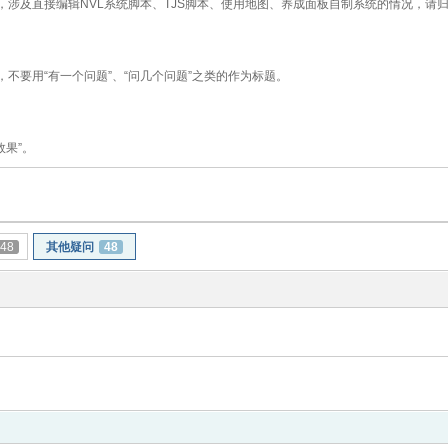
，涉及直接编辑NVL系统脚本、TJS脚本、使用地图、养成面板自制系统的情况，请
不要用“有一个问题”、“问几个问题”之类的作为标题。
效果”。
48
其他疑问
48