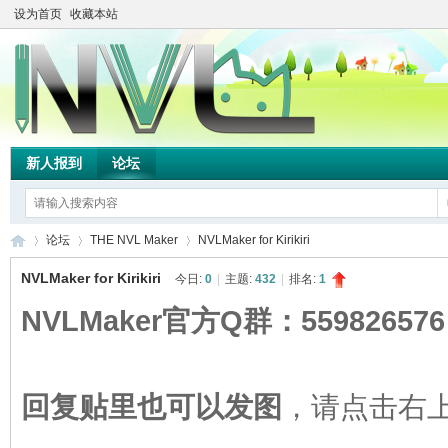
设为首页
收藏本站
新人报到
论坛
论坛
THE NVL Maker
NVLMaker for Kirikiri
NVLMaker for Kirikiri
今日:
0
|
主题:
432
|
排名:
1
NVLMaker官方Q群：559826576
TH
»
›
›
回复贴里也可以发图
，请点击右