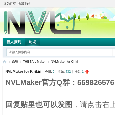
设为首页
收藏本站
新人报到
论坛
论坛
THE NVL Maker
NVLMaker for Kirikiri
NVLMaker for Kirikiri
今日:
0
|
主题:
432
|
排名:
1
NVLMaker官方Q群：559826576
TH
»
›
›
回复贴里也可以发图
，请点击右