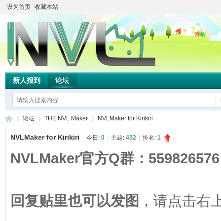
设为首页
收藏本站
新人报到
论坛
论坛
THE NVL Maker
NVLMaker for Kirikiri
NVLMaker for Kirikiri
今日:
0
|
主题:
432
|
排名:
1
NVLMaker官方Q群：559826576
TH
»
›
›
回复贴里也可以发图
，请点击右