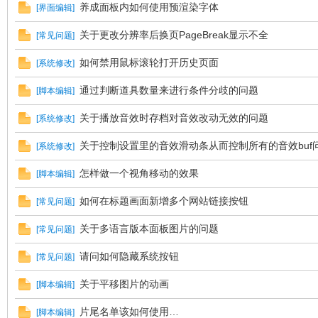
养成面板内如何使用预渲染字体
[
界面编辑
]
关于更改分辨率后换页PageBreak显示不全
[
常见问题
]
E
如何禁用鼠标滚轮打开历史页面
[
系统修改
]
通过判断道具数量来进行条件分歧的问题
[
脚本编辑
]
关于播放音效时存档对音效改动无效的问题
[
系统修改
]
关于控制设置里的音效滑动条从而控制所有的音效buf
[
系统修改
]
怎样做一个视角移动的效果
[
脚本编辑
]
N
如何在标题画面新增多个网站链接按钮
[
常见问题
]
关于多语言版本面板图片的问题
[
常见问题
]
请问如何隐藏系统按钮
[
常见问题
]
关于平移图片的动画
[
脚本编辑
]
片尾名单该如何使用…
[
脚本编辑
]