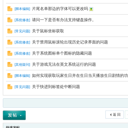
片尾名单那边的字体可以更改吗
VL
[
脚本编辑
]
请问一下是否有办法支持键盘操作。
[
系统修改
]
关于鼠标坐标获取
[
常见问题
]
关于禁用鼠标滚轮出现历史记录界面的问题
[
系统修改
]
关于系统图标单个图标的隐藏问题
[
系统修改
]
关于游戏无法在英文系统运行的问题
[
其他疑问
]
M
如何实现获取玩家生日并在生日当天播放生日剧情的功
[
脚本编辑
]
关于快进到标签处中断问题
[
常见问题
]
返 回
ak
快速发帖