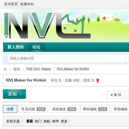
设为首页
收藏本站
新人报到
论坛
论坛
THE NVL Maker
NVLMaker for Kirikiri
NVLMaker for Kirikiri
今日:
0
|
主题:
432
|
排名:
1
TH
»
›
›
返 回
全部
常见问题
120
系统修改
103
脚本编辑
113
界面编辑
全部主题
最新
热门
热帖
精华
更多