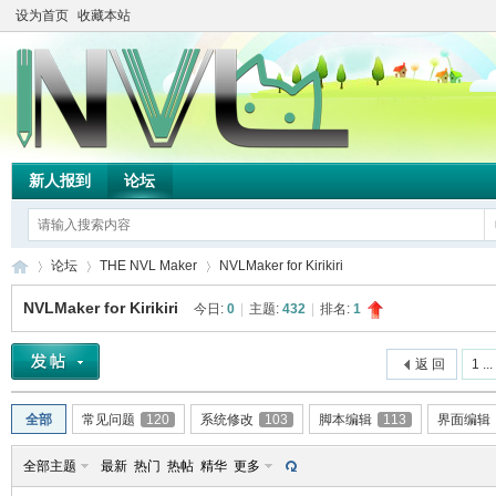
设为首页
收藏本站
新人报到
论坛
论坛
THE NVL Maker
NVLMaker for Kirikiri
NVLMaker for Kirikiri
今日:
0
|
主题:
432
|
排名:
1
TH
»
›
›
返 回
1 ...
全部
常见问题
120
系统修改
103
脚本编辑
113
界面编辑
全部主题
最新
热门
热帖
精华
更多