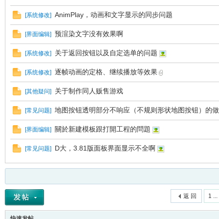
AnimPlay，动画和文字显示的同步问题
VL
[
系统修改
]
预渲染文字没有效果啊
[
界面编辑
]
关于返回按钮以及自定选单的问题
[
系统修改
]
逐帧动画的定格、继续播放等效果
[
系统修改
]
关于制作同人贩售游戏
[
其他疑问
]
地图按钮透明部分不响应（不规则形状地图按钮）的做
[
常见问题
]
M
關於新建模板跟打開工程的問題
[
界面编辑
]
D大，3.81版面板界面显示不全啊
[
常见问题
]
返 回
1 ...
ak
快速发帖