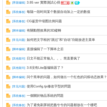
3.85 ver 實際測試心得
[
界面编辑
]
每隔一段时间某个数据自动加上一定的数值
[
系统修改
]
E
CG鉴赏中缩图比例问题
[
系统修改
]
有關動態效果的3D縱轉
[
脚本编辑
]
如何把文字框的“跳过”和“自动”功能放进主菜单
[
常见问题
]
直接编辑了一下脚本之后
[
脚本编辑
]
日文不能正常输入。。。简直要疯了
[
其他疑问
]
N
3.8没有Lite版编辑器了？
[
其他疑问
]
问个简单的问题，如何做出一个红色的闪烁动态效果？
[
脚本编辑
]
使用Config.tjs修改字型的問題
[
常见问题
]
一個關於物品系統的問題
[
系统修改
]
为了避免刷屏就把蠢兮兮的问题都放在一个楼吧
[
系统修改
]