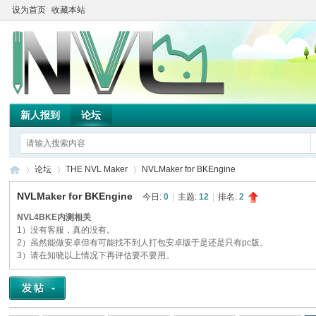
设为首页
收藏本站
新人报到
论坛
论坛
THE NVL Maker
NVLMaker for BKEngine
NVLMaker for BKEngine
今日:
0
|
主题:
12
|
排名:
2
NVL4BKE内测相关
TH
1）没有客服，真的没有。
»
›
›
2）虽然能做安卓但有可能找不到人打包安卓版于是还是只有pc版。
3）请在知晓以上情况下再评估要不要用。