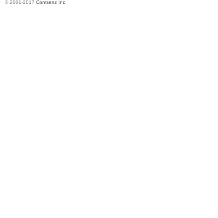
© 2001-2017
Comsenz Inc.