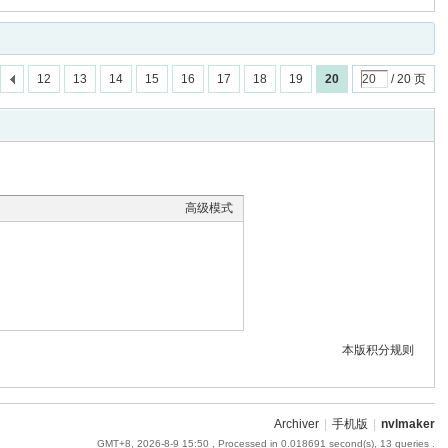
12
13
14
15
16
17
18
19
20
/ 20 页
高级模式
本版积分规则
Archiver
|
手机版
|
nvlmaker
GMT+8, 2026-8-9 15:50
, Processed in 0.018691 second(s), 13 queries .