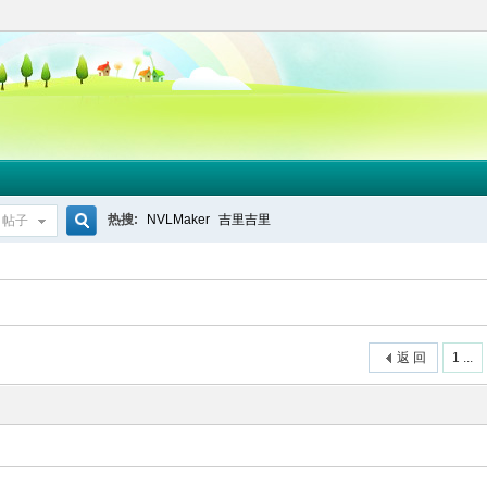
热搜:
NVLMaker
吉里吉里
帖子
搜
索
返 回
1 ...