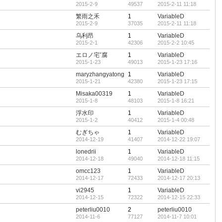
2015-2-9
49537
2015-2-11 11:18
繁雨之禾
1
VariableD
2015-2-9
37035
2015-2-11 11:18
乌利昂
1
VariableD
2015-2-1
42306
2015-2-2 10:45
エロノ宅ˇ腐
1
VariableD
2015-1-23
49013
2015-1-23 17:16
maryzhangyatong
1
VariableD
2015-1-21
42380
2015-1-23 17:15
Misaka00319
1
VariableD
2015-1-8
48103
2015-1-8 16:21
浮水印
1
VariableD
2015-1-2
40412
2015-1-4 00:48
むぎちゃ
1
VariableD
2014-12-19
41407
2014-12-22 19:07
lonedrii
1
VariableD
2014-12-18
49040
2014-12-18 11:15
omcc123
1
VariableD
2014-12-17
72433
2014-12-17 20:13
vi2945
1
VariableD
2014-12-15
72322
2014-12-15 22:33
peterliu0010
2
peterliu0010
2014-11-6
77127
2014-11-7 10:01