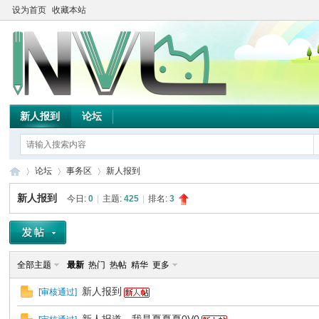
设为首页
收藏本站
新人报到
论坛
论坛
事务区
新人报到
新人报到
今日:
0
|
主题:
425
|
排名:
3
TH
»
›
›
全部主题
最新
热门
热帖
精华
更多
新人报到
[
审核通过
]