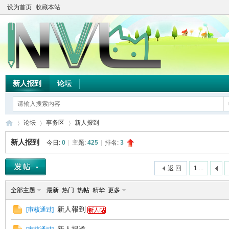
设为首页
收藏本站
新人报到
论坛
论坛
事务区
新人报到
新人报到
今日:
0
|
主题:
425
|
排名:
3
TH
»
›
›
返 回
1 ...
全部主题
最新
热门
热帖
精华
更多
新人報到
[
审核通过
]