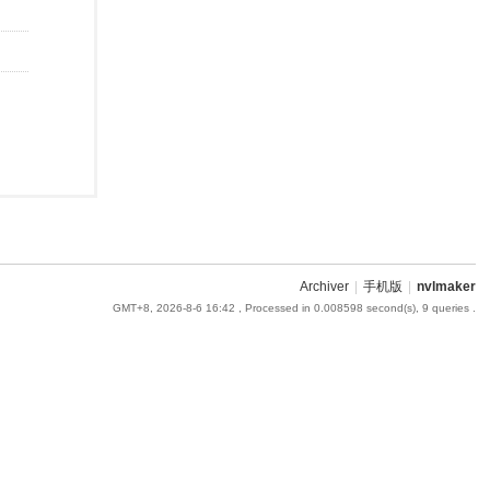
Archiver
|
手机版
|
nvlmaker
GMT+8, 2026-8-6 16:42
, Processed in 0.008598 second(s), 9 queries .