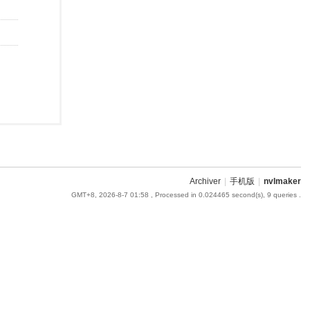
Archiver
|
手机版
|
nvlmaker
GMT+8, 2026-8-7 01:58
, Processed in 0.024465 second(s), 9 queries .