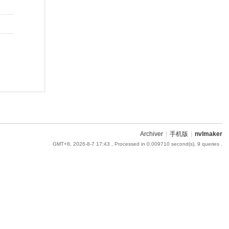
Archiver
|
手机版
|
nvlmaker
GMT+8, 2026-8-7 17:43
, Processed in 0.009710 second(s), 9 queries .