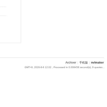
Archiver
|
手机版
|
nvlmaker
GMT+8, 2026-8-6 12:02
, Processed in 0.008458 second(s), 9 queries .