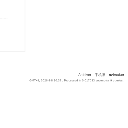
Archiver
|
手机版
|
nvlmaker
GMT+8, 2026-8-8 16:37
, Processed in 0.017633 second(s), 9 queries .