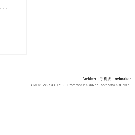
Archiver
|
手机版
|
nvlmaker
GMT+8, 2026-8-6 17:17
, Processed in 0.007571 second(s), 9 queries .