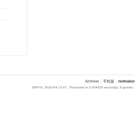
Archiver
|
手机版
|
nvlmaker
GMT+8, 2026-8-8 13:47
, Processed in 0.009420 second(s), 9 queries .