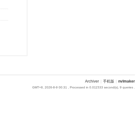
Archiver
|
手机版
|
nvlmaker
GMT+8, 2026-8-9 00:31
, Processed in 0.011533 second(s), 9 queries .