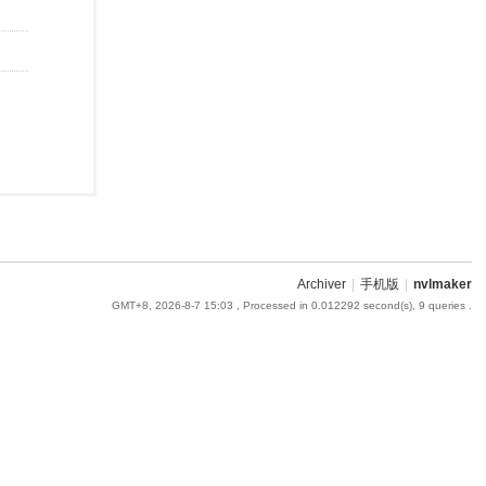
Archiver
|
手机版
|
nvlmaker
GMT+8, 2026-8-7 15:03
, Processed in 0.012292 second(s), 9 queries .