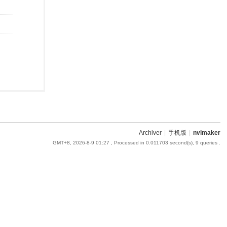
Archiver
|
手机版
|
nvlmaker
GMT+8, 2026-8-9 01:27
, Processed in 0.011703 second(s), 9 queries .