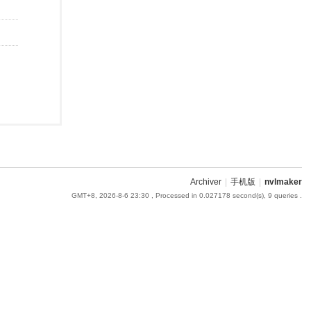
Archiver
|
手机版
|
nvlmaker
GMT+8, 2026-8-6 23:30
, Processed in 0.027178 second(s), 9 queries .