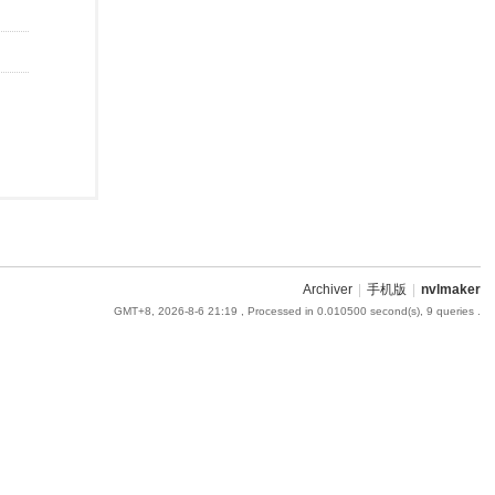
Archiver
|
手机版
|
nvlmaker
GMT+8, 2026-8-6 21:19
, Processed in 0.010500 second(s), 9 queries .