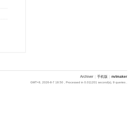
Archiver
|
手机版
|
nvlmaker
GMT+8, 2026-8-7 18:50
, Processed in 0.011201 second(s), 9 queries .