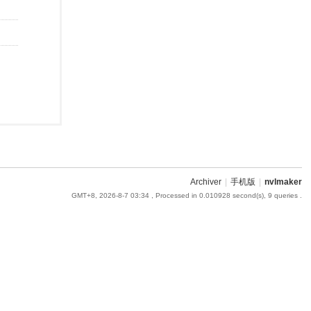
Archiver
|
手机版
|
nvlmaker
GMT+8, 2026-8-7 03:34
, Processed in 0.010928 second(s), 9 queries .