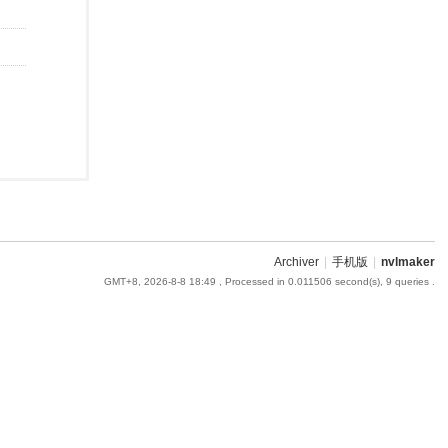
Archiver
|
手机版
|
nvlmaker
GMT+8, 2026-8-8 18:49
, Processed in 0.011506 second(s), 9 queries .