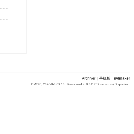
Archiver
|
手机版
|
nvlmaker
GMT+8, 2026-8-8 09:10
, Processed in 0.011769 second(s), 9 queries .