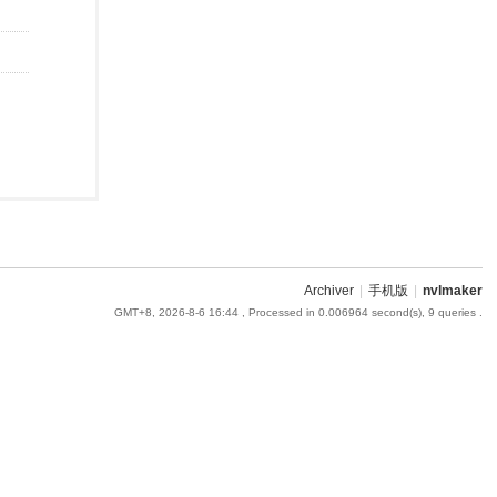
Archiver
|
手机版
|
nvlmaker
GMT+8, 2026-8-6 16:44
, Processed in 0.006964 second(s), 9 queries .