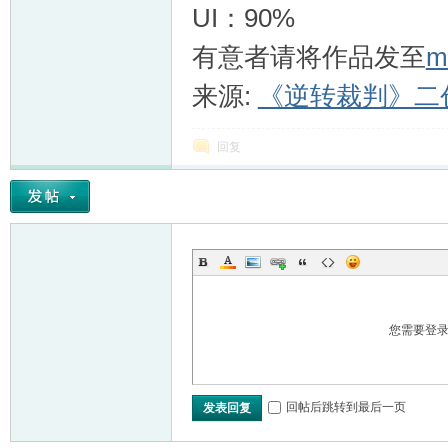
UI：90%
VL
有意者请将作品发至
m
来源:
《逆转裁判》二
回复
M
您需要登
回帖后跳转到最后一页
发表回复
ak