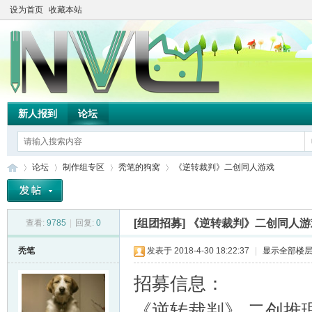
设为首页
收藏本站
新人报到
论坛
论坛
制作组专区
秃笔的狗窝
《逆转裁判》二创同人游戏
[组团招募]
《逆转裁判》二创同人游
查看:
9785
|
回复:
0
TH
»
›
›
›
秃笔
发表于 2018-4-30 18:22:37
|
显示全部楼
招募信息：
《逆转裁判》 二创推