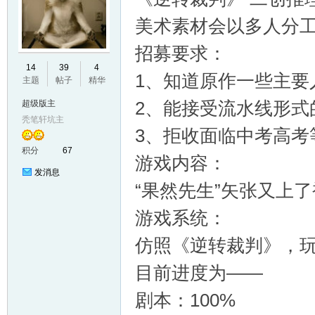
美术素材会以多人分
招募要求：
E
14
39
4
1、知道原作一些主要
主题
帖子
精华
2、能接受流水线形式
超级版主
秃笔轩坑主
3、拒收面临中考高考
积分
67
游戏内容：
发消息
“果然先生”矢张又上
N
游戏系统：
仿照《逆转裁判》，
目前进度为——
剧本：100%