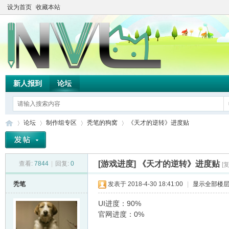
设为首页
收藏本站
新人报到
论坛
论坛
制作组专区
秃笔的狗窝
《天才的逆转》进度贴
[游戏进度]
《天才的逆转》进度贴
查看:
7844
|
回复:
0
[
TH
»
›
›
›
秃笔
发表于 2018-4-30 18:41:00
|
显示全部楼
UI进度：90%
官网进度：0%