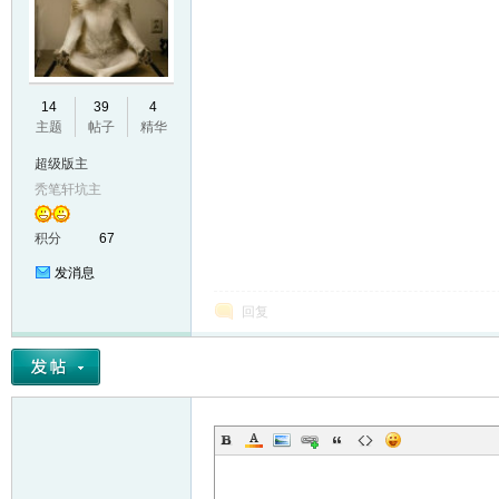
E
14
39
4
主题
帖子
精华
超级版主
秃笔轩坑主
积分
67
发消息
N
回复