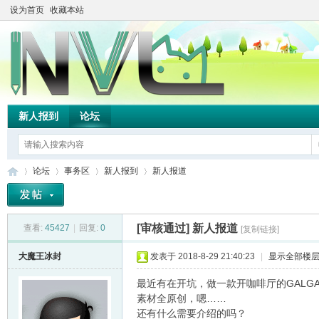
设为首页
收藏本站
新人报到
论坛
论坛
事务区
新人报到
新人报道
[审核通过]
新人报道
查看:
45427
|
回复:
0
[复制链接]
TH
»
›
›
›
大魔王冰封
发表于 2018-8-29 21:40:23
|
显示全部楼
最近有在开坑，做一款开咖啡厅的GALG
素材全原创，嗯……
还有什么需要介绍的吗？