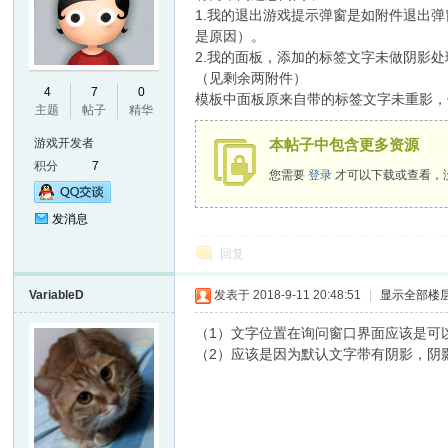
1.我的退出游戏提示弹窗是如附件退出弹窗
是原因）。
2.我的面板，添加的标签文字未做阴影处
（见剩余两附件）
E
4
7
0
模板中面板原来自带的标签文字未重影，
主题
帖子
精华
游戏开发者
本帖子中包含更多资源
积分
7
您需要
登录
才可以下载或查看，
发消息
回复
N
VariableD
发表于 2018-9-11 20:48:51
|
显示全部楼
（1）文字位置在询问窗口界面应该是可以直接
（2）应该是因为默认文字带有阴影，阴影