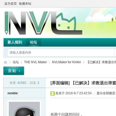
设为首页
收藏本站
新人报到
论坛
论坛
THE NVL Maker
NVLMaker for Kirikiri
【已解决】求教退出弹窗
[界面编辑]
【已解决】求教退出弹窗
查看:
41592
|
回复:
2
TH
»
›
›
›
newbie
发表于 2018-9-7 23:42:54
|
显示全部楼层
有两个问题想问问，