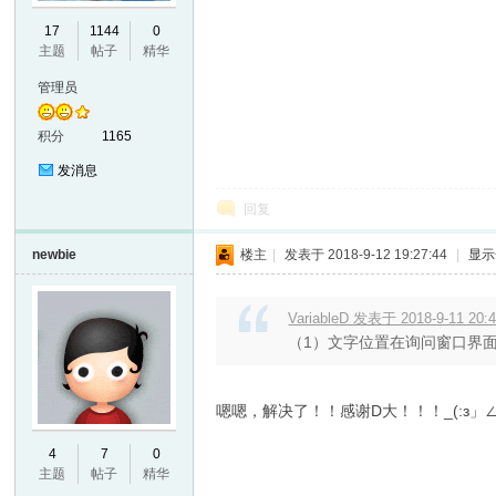
17
1144
0
VL
主题
帖子
精华
管理员
积分
1165
发消息
回复
M
newbie
楼主
|
发表于 2018-9-12 19:27:44
|
显示
VariableD 发表于 2018-9-11 20:
（1）文字位置在询问窗口界面应该
嗯嗯，解决了！！感谢D大！！！_(:з」∠
4
7
0
主题
帖子
精华
ak