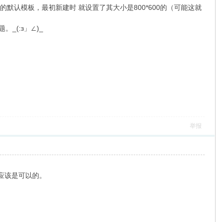
的默认模板，最初新建时 就设置了其大小是800*600的（可能这就
(:з」∠)_
举报
。
”应该是可以的。