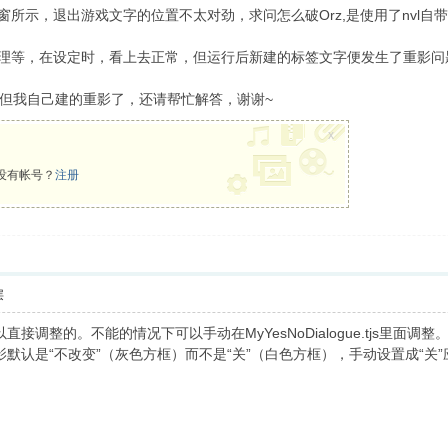
所示，退出游戏文字的位置不太对劲，求问怎么破Orz,是使用了nvl自带
理等，在设定时，看上去正常，但运行后新建的标签文字便发生了重影问题。_
但我自己建的重影了，还请帮忙解答，谢谢~
x
没有帐号？
注册
层
调整的。不能的情况下可以手动在MyYesNoDialogue.tjs里面调整
默认是“不改变”（灰色方框）而不是“关”（白色方框），手动设置成“关