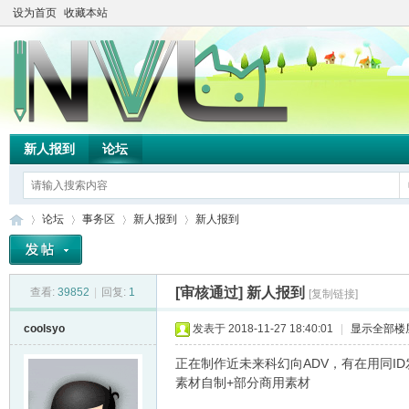
设为首页
收藏本站
新人报到
论坛
论坛
事务区
新人报到
新人报到
[审核通过]
新人报到
查看:
39852
|
回复:
1
[复制链接]
TH
»
›
›
›
coolsyo
发表于 2018-11-27 18:40:01
|
显示全部楼
正在制作近未来科幻向ADV，有在用同ID
素材自制+部分商用素材