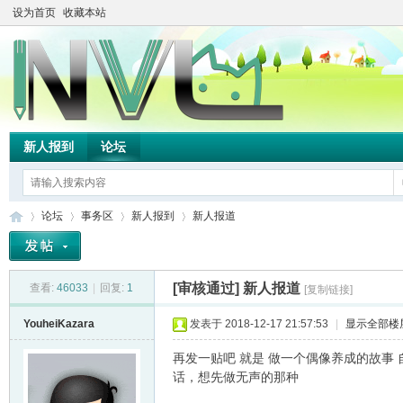
设为首页
收藏本站
新人报到
论坛
论坛
事务区
新人报到
新人报道
[审核通过]
新人报道
查看:
46033
|
回复:
1
[复制链接]
TH
»
›
›
›
YouheiKazara
发表于 2018-12-17 21:57:53
|
显示全部楼
再发一贴吧 就是 做一个偶像养成的故事
话，想先做无声的那种