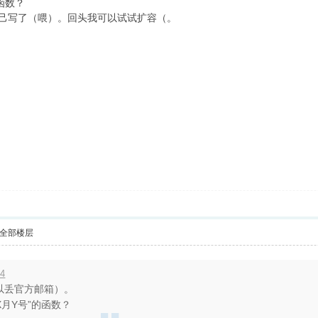
函数？
自己写了（喂）。回头我可以试试扩容（。
全部楼层
34
以丢官方邮箱）。
X月Y号”的函数？