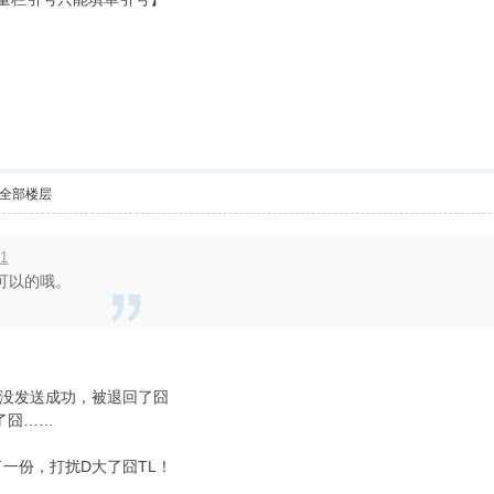
全部楼层
51
可以的哦。
没发送成功，被退回了囧
了囧……
一份，打扰D大了囧TL！