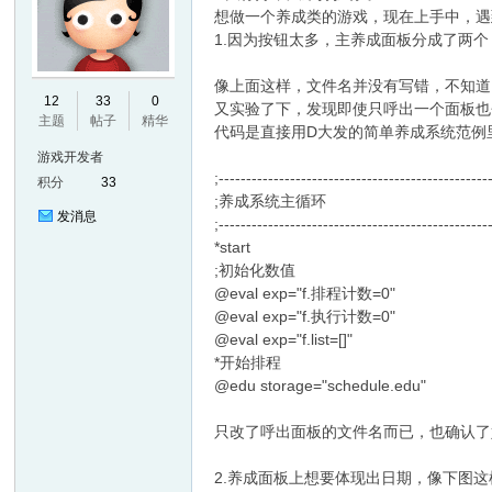
想做一个养成类的游戏，现在上手中，遇
1.因为按钮太多，主养成面板分成了两个，然后用@
像上面这样，文件名并没有写错，不知道问
E
12
33
0
又实验了下，发现即使只呼出一个面板也
主题
帖子
精华
代码是直接用D大发的简单养成系统范例
游戏开发者
;-------------------------------------------------
积分
33
;养成系统主循环
发消息
;-------------------------------------------------
*start
;初始化数值
@eval exp="f.排程计数=0"
N
@eval exp="f.执行计数=0"
@eval exp="f.list=[]"
*开始排程
@edu storage="schedule.edu"
只改了呼出面板的文件名而已，也确认了
2.养成面板上想要体现出日期，像下图这