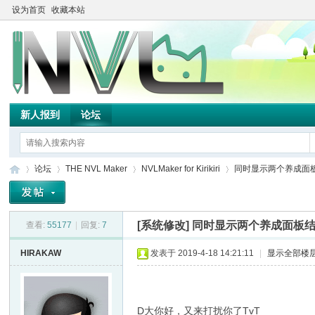
设为首页
收藏本站
新人报到
论坛
论坛
THE NVL Maker
NVLMaker for Kirikiri
同时显示两个养成面
[系统修改]
同时显示两个养成面板
查看:
55177
|
回复:
7
TH
»
›
›
›
HIRAKAW
发表于 2019-4-18 14:21:11
|
显示全部楼
D大你好，又来打扰你了TvT