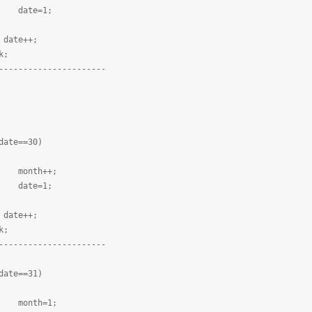
1;
++;
;
---------------
=30)
++;
1;
++;
;
---------------
=31)
=1;