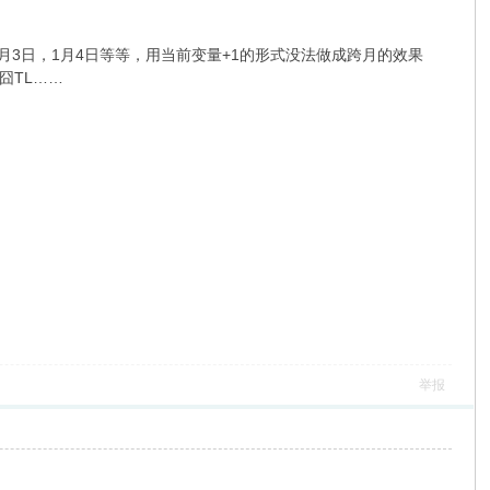
月3日，1月4日等等，用当前变量+1的形式没法做成跨月的效果
囧TL……
举报