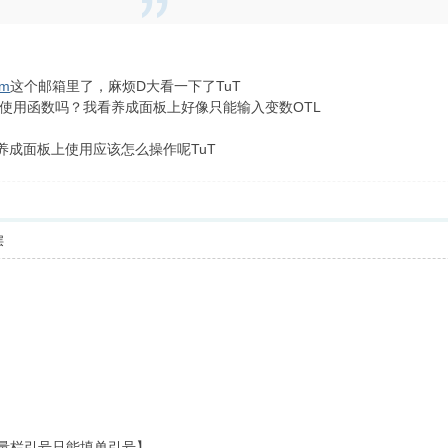
om
这个邮箱里了，麻烦D大看一下了TuT
使用函数吗？我看养成面板上好像只能输入变数OTL
养成面板上使用应该怎么操作呢TuT
层
意变量栏引号只能填单引号】