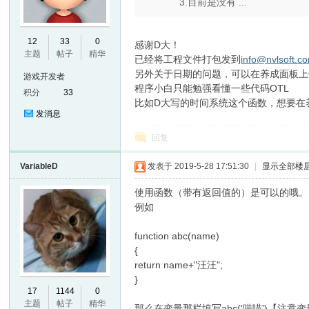
3.目前是没有 ...
12
33
0
感谢D大！
主题
帖子
精华
已经将工程文件打包发到
info@nvlsoft.c
另外关于日期的问题，可以在养成面板上
游戏开发者
程序小白只能勉强看懂一些代码OTL
积分
33
比如D大写的时间系统这个函数，想要在
发消息
回复
VariableD
发表于 2019-5-28 17:51:30
|
显示全部楼
使用函数（带有返回值的）是可以的哦。
例如
function abc(name)
{
return name+"汪汪";
}
17
1144
0
主题
帖子
精华
那么在变量那栏填写abc('喵喵')【注