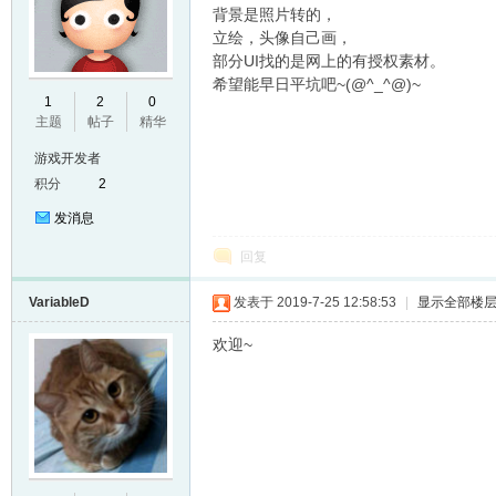
背景是照片转的，
立绘，头像自己画，
部分UI找的是网上的有授权素材。
希望能早日平坑吧~(@^_^@)~
E
1
2
0
主题
帖子
精华
游戏开发者
积分
2
发消息
回复
VariableD
发表于 2019-7-25 12:58:53
|
显示全部楼
N
欢迎~