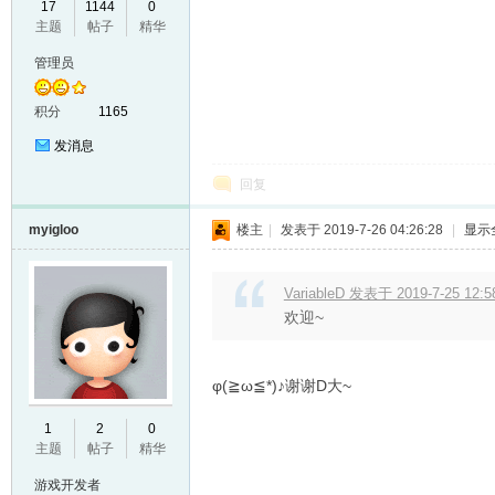
17
1144
0
主题
帖子
精华
VL
管理员
积分
1165
发消息
回复
myigloo
楼主
|
发表于 2019-7-26 04:26:28
|
显示
M
VariableD 发表于 2019-7-25 12:5
欢迎~
φ(≧ω≦*)♪谢谢D大~
1
2
0
主题
帖子
精华
ak
游戏开发者