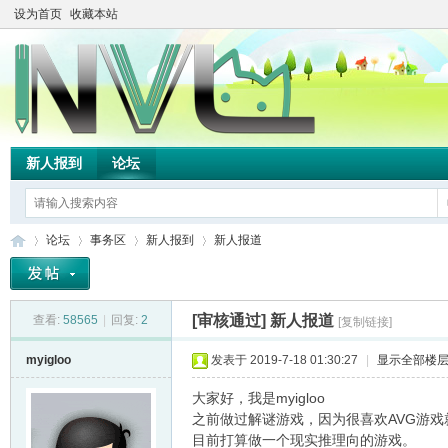
设为首页
收藏本站
新人报到
论坛
论坛
事务区
新人报到
新人报道
[审核通过]
新人报道
查看:
58565
|
回复:
2
[复制链接]
TH
»
›
›
›
myigloo
发表于 2019-7-18 01:30:27
|
显示全部楼
大家好，我是myigloo
之前做过解谜游戏，因为很喜欢AVG游戏
目前打算做一个现实推理向的游戏。