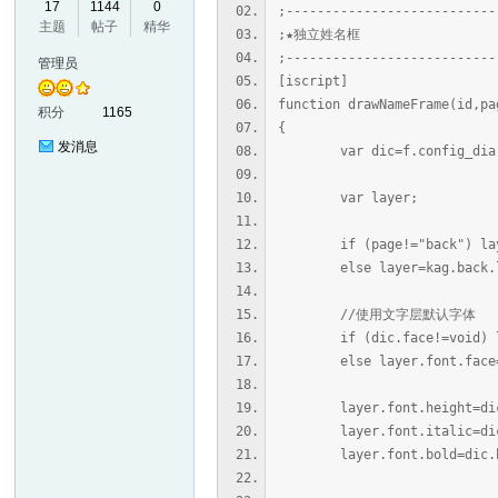
17
1144
0
;---------------------------
主题
帖子
精华
VL
;★独立姓名框
;---------------------------
管理员
[iscript]
function drawNameFrame(id,pa
积分
1165
{
发消息
var dic=f.config_dia.n
var layer;
if (page!="back") layer
M
else layer=kag.back.la
//使用文字层默认字体
if (dic.face!=void) lay
else layer.font.face=kag
layer.font.height=dic
layer.font.italic=dic
layer.font.bold=dic.
ak