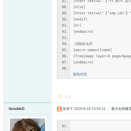
[htext text=&("【"+f.姓+f.名
[else]
[htext text=&("【"+mp.id+"】
[endif]
[hr]
[endmacro]
;消除姓名栏
[macro name=clname]
[freeimage layer=9 page=%pag
[endmacro]
复制代码
回复
VariableD
发表于 2019-8-18 13:54:21
|
显示全部楼