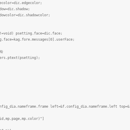
dic.edgecolor;
ic.shadow;
r=dic.shadowcolor;
psetting.face=dic.face;
g.fore.messages[0].userFace;
绘
ext(psetting);
nfig_dia.nameframe.frame left=&f.config_dia.nameframe.left top=&
id,mp.page,mp.color)"]