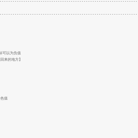
----------------------------------------------------------------
----------------------------------------------------------------
标可以为负值
改回来的地方】
颜色值