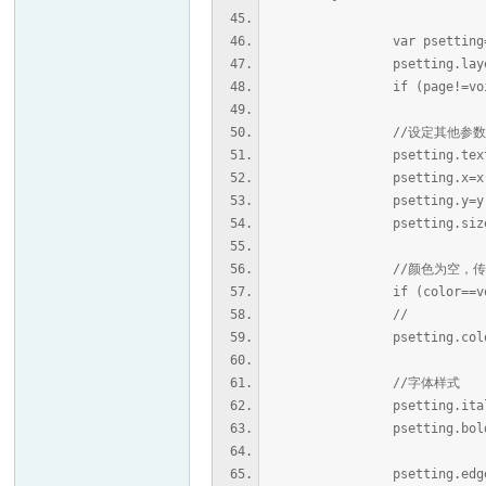
var psetting=%
psetting.layer=
if (page!=void) pse
//设定其他参
psetting.text=
psetting.x=x
psetting.y=y
psetting.size=dic
//颜色为空，传入历
if (color==void) col
//
psetting.color=c
//字体样式
psetting.italic=d
psetting.bold=dic
psetting.edge=di