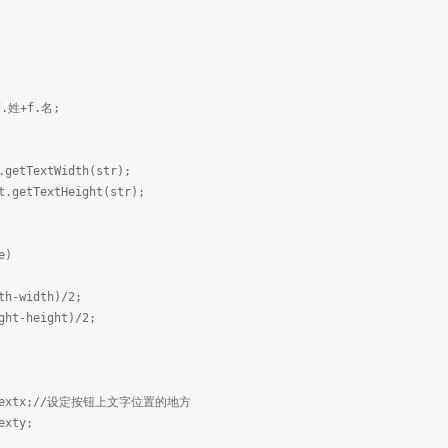
.姓+f.名;
tTextWidth(str);
etTextHeight(str);
e)
idth)/2;
eight)/2;
x;//设定按钮上文字位置的地方
ty;