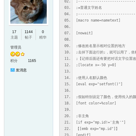
;---------------------------
;★普通文字姓名
;---------------------------
[macro name=nametext]
17
1144
0
[nowait]
主题
帖子
精华
;修改姓名显示相对位置的地方
管理员
;去掉下面这行的;，就可以用了，坐
;【记得后面还有要把对话文字位置
积分
1165
;[locate x=-50 y=0]
发消息
;使用人名默认颜色
[eval exp="setfont()"]
;假如特别设定了颜色，使用传入的
[font color=%color]
;非主角
[if exp="mp.id!='主角'"]
【[emb exp="mp.id"]】
[endif]