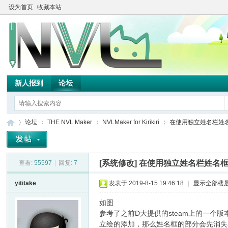
设为首页
收藏本站
新人报到
论坛
论坛
THE NVL Maker
NVLMaker for Kirikiri
在使用独立姓名栏姓名
[系统修改]
在使用独立姓名栏姓名
查看:
55597
|
回复:
7
TH
»
›
›
›
yititake
发表于 2019-8-15 19:46:18
|
显示全部楼
如图
参考了之前D大提供的steam上的一个版
立绘的添加，那么姓名框的部分会先消失