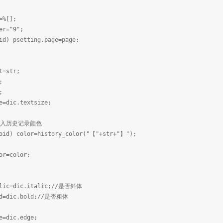
[];
"9";
tting.page=page;
数
str;
;
;
.textsize;
史记录颜色
or=history_color("【"+str+"】");
olor;
ic.italic;//是否斜体
.bold;//是否粗体
c.edge;