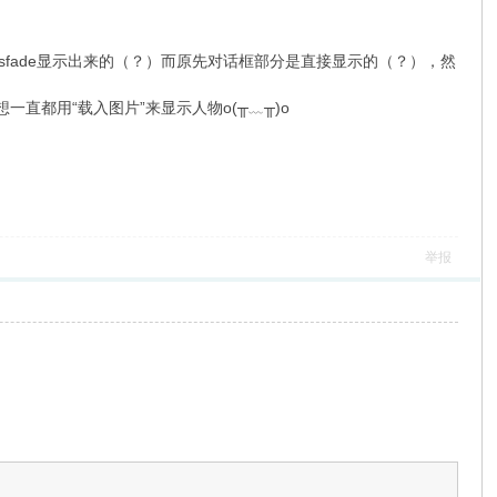
sfade显示出来的（？）而原先对话框部分是直接显示的（？），然
？
直都用“载入图片”来显示人物o(╥﹏╥)o
举报