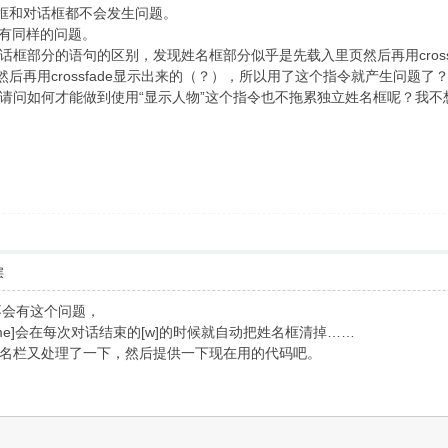
名框和对话框都不会发生问题。
发现有同样的问题。
框部分的语句的区别，发现姓名框部分似乎是先载入里页然后再用cros
后再用crossfade显示出来的（？），所以用了这个指令就产生问题了
问如何才能做到使用“显示人物”这个指令也不拖累独立姓名框呢？我不想一
层
是不会有这个问题，
ame]会在每次对话结束的[w]的时候就自动把姓名框清掉……
名栏又处理了一下，然后提供一下现在用的代码吧。