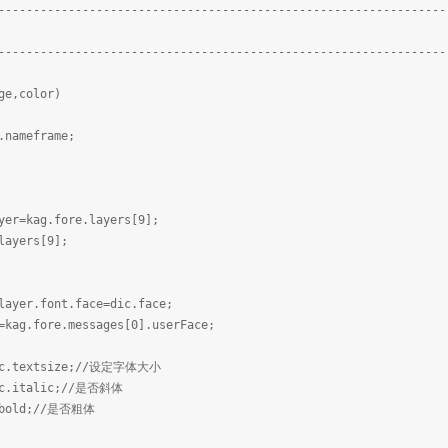
----------------------------------------------------------------
----------------------------------------------------------------
ge,color)
ameframe;
=kag.fore.layers[9];
yers[9];
er.font.face=dic.face;
.fore.messages[0].userFace;
.textsize;//设定字体大小
.italic;//是否斜体
bold;//是否粗体