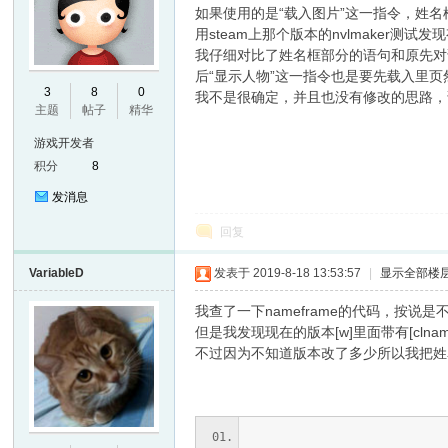
如果使用的是“载入图片”这一指令，姓
用steam上那个版本的nvlmaker测试
我仔细对比了姓名框部分的语句和原先对话
后“显示人物”这一指令也是要先载入里页然
E
3
8
0
我不是很确定，并且也没有修改的思路，请
主题
帖子
精华
游戏开发者
积分
8
发消息
回复
VariableD
发表于 2019-8-18 13:53:57
|
显示全部楼
N
我查了一下nameframe的代码，按说
但是我发现现在的版本[w]里面带有[cln
不过因为不知道版本改了多少所以我把姓