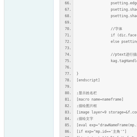
psetting.edgecolor=
psetting.shadow=d
psetting.shadowcolo
//字体
if (dic.face!=void) 
else psetting.face=ka
//ptext进行描
kag.tagHandlers.pt
}
[endscript]
;显示姓名栏
[macro name=nameframe]
;描绘图片框
[image layer=9 storage=&f.co
;描绘文字
[eval exp="drawNameFrame(mp.
[if exp="mp.id=='主角'"]