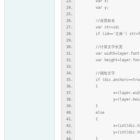
var x;
var y;
//设置姓名
var str=id;
if (id=='主角') str=f
//计算文字长宽
var width=layer.font.ge
er
var height=layer.font.g
//描绘文字
if (dic.anchorc==tru
{
x=(layer.width-w
y=(layer.height-h
}
else
{
x=(int)dic.text
y=(int)dic.tex
}