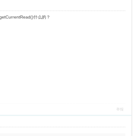
etCurrentRead()什么的？
举报