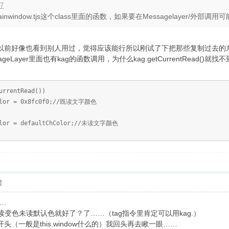
17
ainwindow.tjs这个class里面的函数，如果要在Messagelayer/外部调用可能得
ad()以前好像也看到别人用过，觉得应该能行所以刚试了下把那些复制过去的东西删除，把g
geLayer里面也有kag的函数调用，为什么kag.getCurrentRead
tRead())
fc0f0;//既读文字颜色
ltChColor;//未读文字颜色
层
…
变色未读默认色就好了？了……（tag指令里肯定可以用kag.）
开头（一般是this.window什么的）我回头再去瞅一眼……