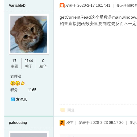
VariableD
发表于 2020-2-17 16:17:41
|
显示全部楼
VL
getCurrentRead这个函数是mainwind
如果直接把函数变量复制过去反而不一定
17
1144
0
主题
帖子
精华
M
管理员
积分
1165
发消息
回复
paluouting
楼主
|
发表于 2020-2-23 09:17:20
|
显示
ak