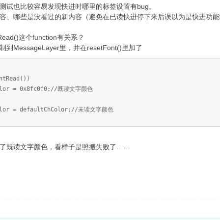
测试也比较容易发现快进时哪里的标签设置有bug。
容、哪些是没看过的新内容（避免在已读快进停下来后误以为是快进功能
Read()这个function有关系？
sageLayer里，并在resetFont()里加了
ad())
fc0f0;//既读文字颜色
ltChColor;//未读文字颜色
了既读文字颜色，看样子是照搬失败了……