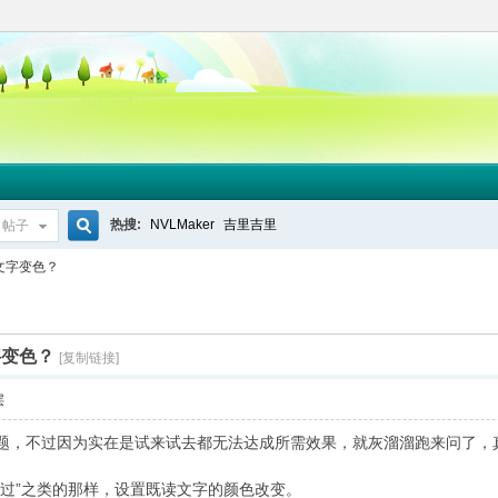
热搜:
NVLMaker
吉里吉里
帖子
搜
文字变色？
索
字变色？
[复制链接]
层
题，不过因为实在是试来试去都无法达成所需效果，就灰溜溜跑来问了，
跳过”之类的那样，设置既读文字的颜色改变。