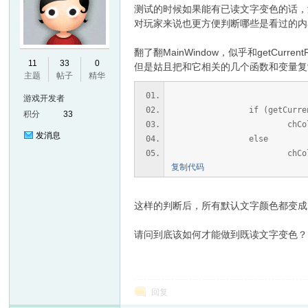
测试的时候如果能有已读文字变色的话，
对玩家来说也更方便判断哪些是看过的内
翻了翻MainWindow，似乎和getCurrent
E
11
33
0
但是姑且把和它相关的几个函数和变量复制到Mes
主题
帖子
精华
游戏开发者
if (getCurrentRe
积分
33
chColor = 0x8
发消息
else
chColor = defau
复制代码
N
这样的判断后，所有默认文字颜色都变成
请问到底该如何才能做到既读文字变色？
回复