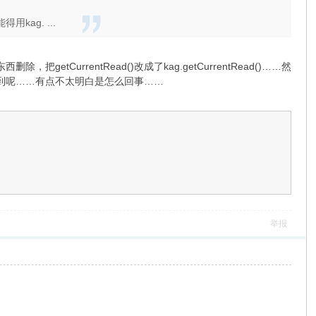
用kag. ...
etCurrentRead()改成了kag.getCurrentRead()……然
()就找不到呢……有点不太明白是怎么回事……
举报