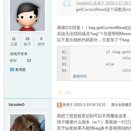
VariableD 发表于 2020-2-17 16:
getCurrentRead这个函数是m
谢谢D大回复！！kag.getCurrentRe
后说无法找到成员"kag"？但是明明Messa
11
33
0
以下是出错的代码部分，只是加了个kag.
主题
帖子
精华
if (kag.getCurren
er
游戏开发者
chColor = 0x8
积分
33
else
发消息
chColor = defau
复制代码
回复
VariableD
发表于 2020-3-18 08:19:20
|
显示全部楼
我想了想忽然意识到可以不用魔改这里…
找个随便什么指令（w？）里面加一行已读
至于tjs里如果不能用kag多半是得用别的