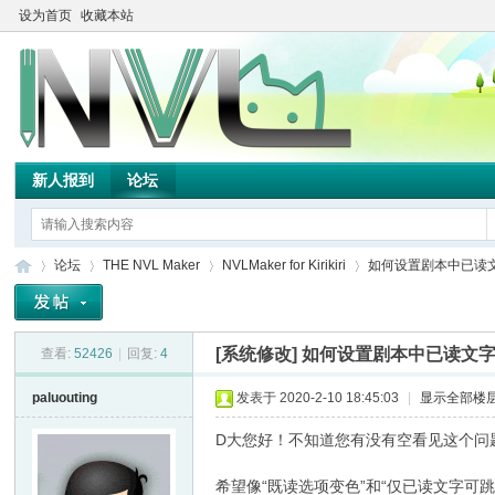
设为首页
收藏本站
新人报到
论坛
论坛
THE NVL Maker
NVLMaker for Kirikiri
如何设置剧本中已读
[系统修改]
如何设置剧本中已读文
查看:
52426
|
回复:
4
TH
»
›
›
›
paluouting
发表于 2020-2-10 18:45:03
|
显示全部楼
D大您好！不知道您有没有空看见这个问
希望像“既读选项变色”和“仅已读文字可