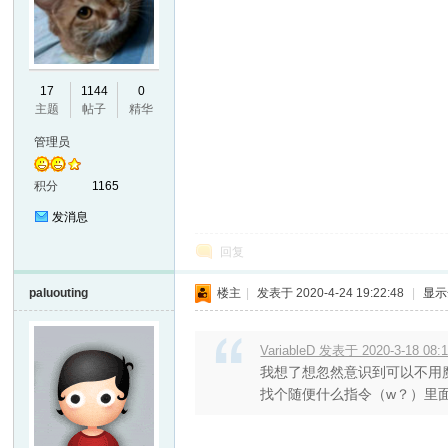
17
1144
0
主题
帖子
精华
管理员
积分
1165
发消息
回复
paluouting
楼主
|
发表于 2020-4-24 19:22:48
|
显示
VariableD 发表于 2020-3-18 08:
我想了想忽然意识到可以不用
找个随便什么指令（w？）里面