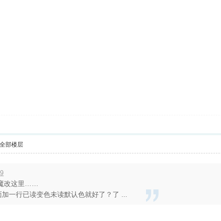
全部楼层
19
魔改这里……
加一行已读变色未读默认色就好了？了 ...