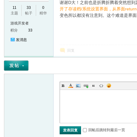
谢谢D大！之前也是折腾折腾着突然想到
11
33
0
开了存读档/系统设置界面，从界面ret
主题
帖子
精华
变色所以都没有注意到。这个难道是界面
游戏开发者
积分
33
发消息
回复
回帖后跳转到最后一页
发表回复