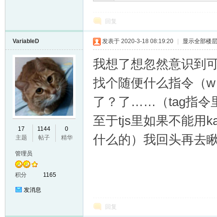
回复
VariableD
发表于 2020-3-18 08:19:20
|
显示全部楼
我想了想忽然意识到
找个随便什么指令（
了？了……（tag指令
至于tjs里如果不能用ka
17
1144
0
什么的）我回头再去
主题
帖子
精华
管理员
积分
1165
发消息
回复