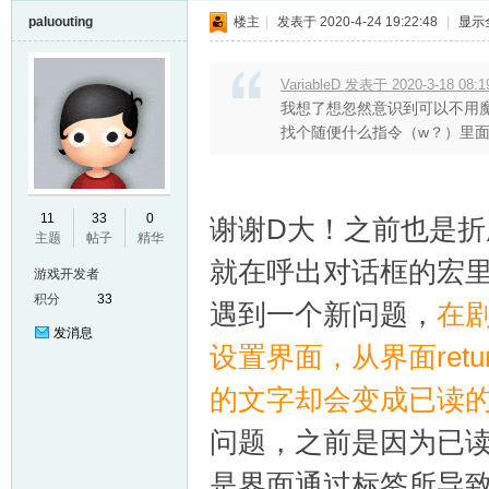
paluouting
楼主
|
发表于 2020-4-24 19:22:48
|
显示
VariableD 发表于 2020-3-18 08:1
我想了想忽然意识到可以不用
找个随便什么指令（w？）里面加
11
33
0
谢谢D大！之前也是
主题
帖子
精华
就在呼出对话框的宏
游戏开发者
积分
33
遇到一个新问题，
在
发消息
设置界面，从界面ret
的文字却会变成已读
问题，之前是因为已
是界面通过标签所导