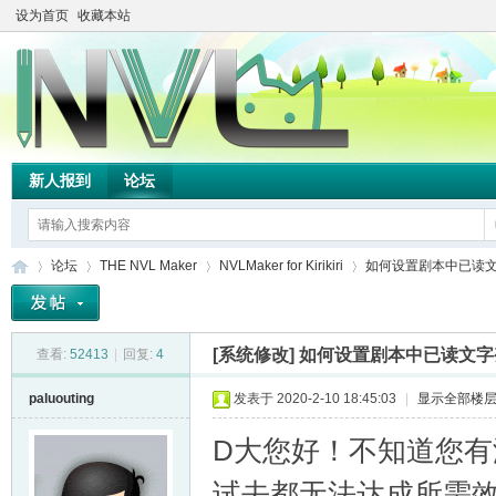
设为首页
收藏本站
新人报到
论坛
论坛
THE NVL Maker
NVLMaker for Kirikiri
如何设置剧本中已读
[系统修改]
如何设置剧本中已读文字
查看:
52413
|
回复:
4
TH
»
›
›
›
paluouting
发表于 2020-2-10 18:45:03
|
显示全部楼
D大您好！不知道您
试去都无法达成所需