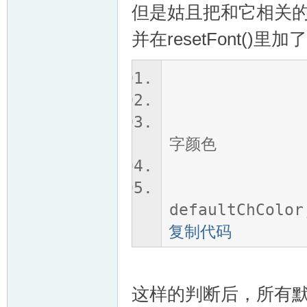
但是姑且把和它相关的几
VL
并在resetFont()里加了
if (getC
chColo
字颜色
M
el
chC
defaultChCol
复制代码
这样的判断后，所有
ak