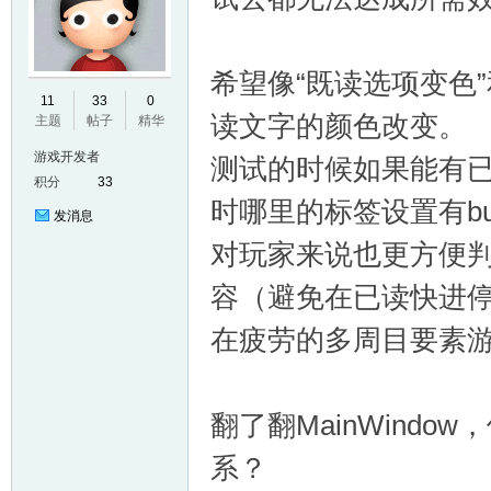
希望像“既读选项变色
E
11
33
0
读文字的颜色改变。
主题
帖子
精华
游戏开发者
测试的时候如果能有
积分
33
时哪里的标签设置有bu
发消息
对玩家来说也更方便
容（避免在已读快进
N
在疲劳的多周目要素
翻了翻MainWindow，似
系？