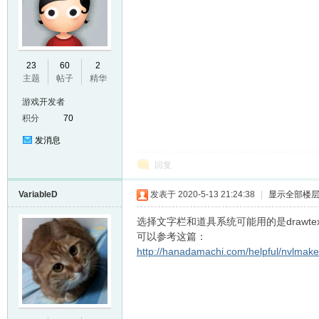
E
23
60
2
主题
帖子
精华
游戏开发者
积分
70
发消息
回复
VariableD
发表于 2020-5-13 21:24:38
|
显示全部楼
N
选择文字栏和道具系统可能用的是drawt
可以参考这篇：
http://hanadamachi.com/helpful/nvlmake