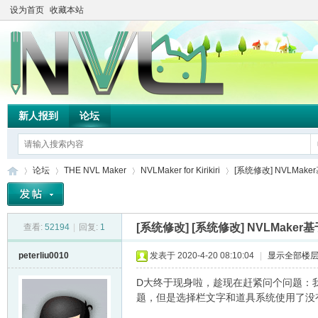
设为首页
收藏本站
新人报到
论坛
论坛
THE NVL Maker
NVLMaker for Kirikiri
[系统修改] NVLMak
[系统修改]
[系统修改] NVLMake
查看:
52194
|
回复:
1
TH
»
›
›
›
peterliu0010
发表于 2020-4-20 08:10:04
|
显示全部楼
D大终于现身啦，趁现在赶紧问个问题：
题，但是选择栏文字和道具系统使用了没