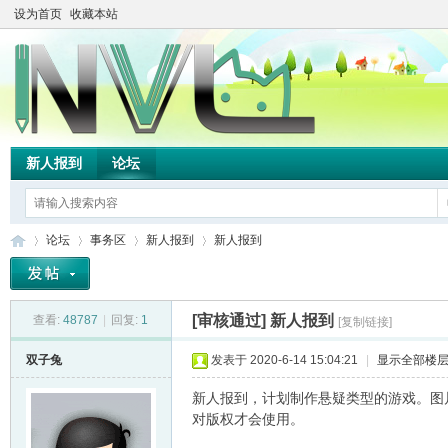
设为首页
收藏本站
新人报到
论坛
论坛
事务区
新人报到
新人报到
[审核通过]
新人报到
查看:
48787
|
回复:
1
[复制链接]
TH
»
›
›
›
双子兔
发表于 2020-6-14 15:04:21
|
显示全部楼
新人报到，计划制作悬疑类型的游戏。图
对版权才会使用。