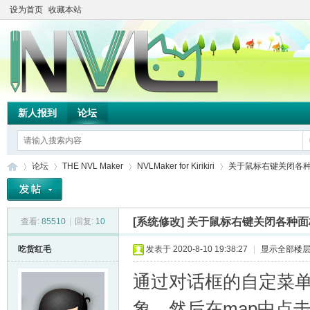
设为首页
收藏本站
新人报到
论坛
论坛
THE NVL Maker
NVLMaker for Kirikiri
关于鼠标右键关闭各
[系统修改]
关于鼠标右键关闭各种面
查看:
85510
|
回复:
10
TH
»
›
›
›
吃货红毛
发表于 2020-8-10 19:38:27
|
显示全部楼
通过对话框的自定菜单
象，然后在map中点