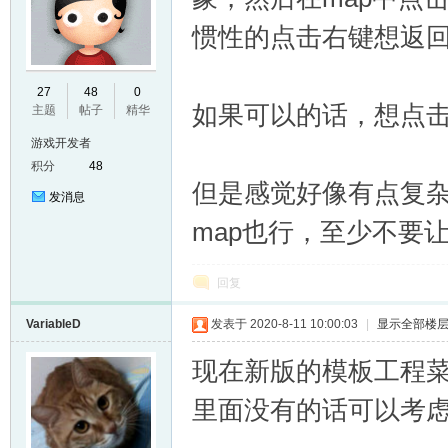
惯性的点击右键想返
E
27
48
0
如果可以的话，想点击
主题
帖子
精华
游戏开发者
积分
48
但是感觉好像有点复
发消息
map也行，至少不要让
N
回复
VariableD
发表于 2020-8-11 10:00:03
|
显示全部楼
现在新版的模板工程菜
里面没有的话可以考