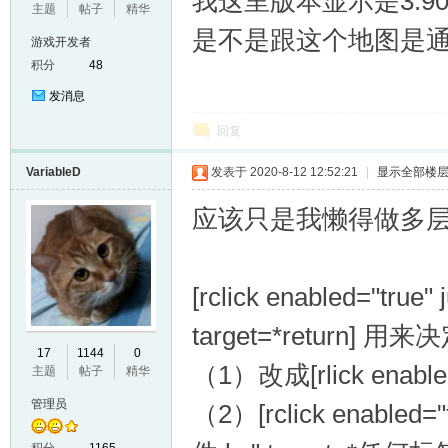
我这里版本显示是3.9
主题
帖子
精华
是不是跟这个地图是通
游戏开发者
积分
48
发消息
回复
VariableD
发表于 2020-8-12 12:52:21
|
显示全部楼
er
应该只是我懒得做多
[rclick enabled="true"
target=*return
17
1144
0
（1）改成[rlick ena
主题
帖子
精华
管理员
（2）[rclick enabled=