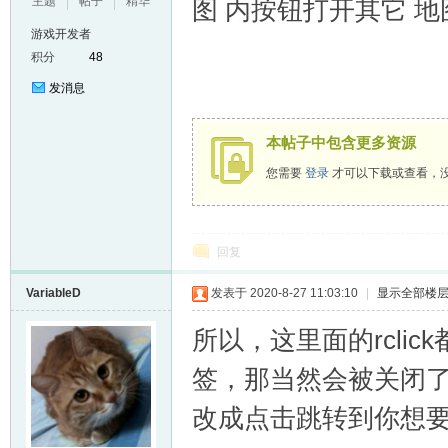
主题
帖子
精华
图 内按钮打开其它 地
游戏开发者
积分
48
发消息
本帖子中包含更多资源
您需要
登录
才可以下载或查看，
回复
VariableD
发表于 2020-8-27 11:03:10
|
显示全部楼
所以，这里面的rclic
签，那当然会被关闭
改成点击跳转到你想