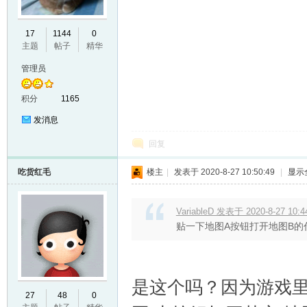
17
1144
0
主题
帖子
精华
管理员
积分
1165
发消息
回复
吃货红毛
楼主
|
发表于 2020-8-27 10:50:49
|
显示
VariableD 发表于 2020-8-27 10:4
贴一下地图A按钮打开地图B的
是这个吗？因为游戏里
27
48
0