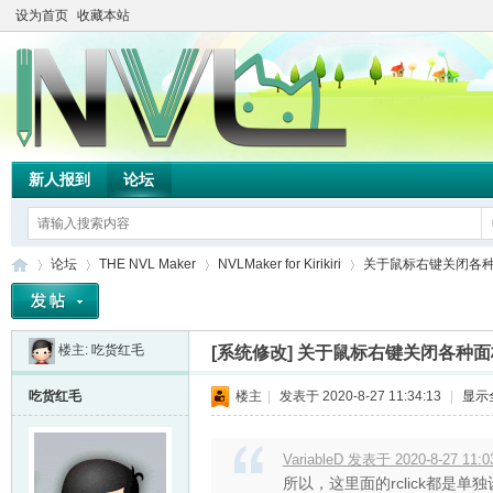
设为首页
收藏本站
新人报到
论坛
论坛
THE NVL Maker
NVLMaker for Kirikiri
关于鼠标右键关闭各
楼主:
吃货红毛
[系统修改]
关于鼠标右键关闭各种面
TH
»
›
›
›
吃货红毛
楼主
|
发表于 2020-8-27 11:34:13
|
显示
VariableD 发表于 2020-8-27 11:0
所以，这里面的rclick都是单