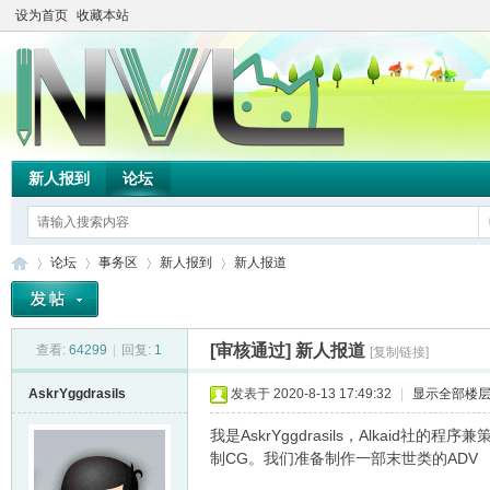
设为首页
收藏本站
新人报到
论坛
论坛
事务区
新人报到
新人报道
[审核通过]
新人报道
查看:
64299
|
回复:
1
[复制链接]
TH
»
›
›
›
AskrYggdrasils
发表于 2020-8-13 17:49:32
|
显示全部楼
我是AskrYggdrasils，Alkai
制CG。我们准备制作一部末世类的ADV