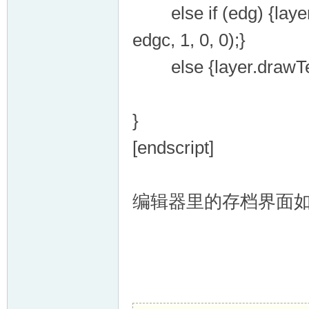
else if (edg) {layer.d
edgc, 1, 0, 0);}
else {layer.drawText(
}
[endscript]
编辑器里的存档界面