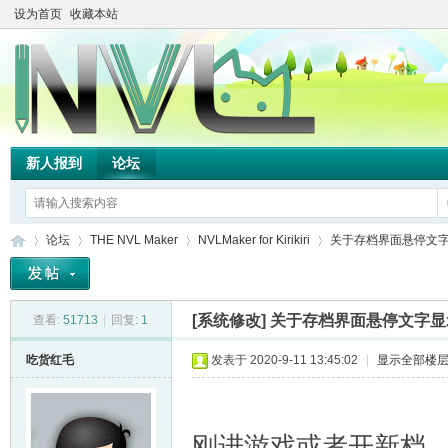
设为首页
收藏本站
新人报到
论坛
论坛
THE NVL Maker
NVLMaker for Kirikiri
关于存档界面悬停文
[系统修改]
关于存档界面悬停文字显
查看:
51713
|
回复:
1
TH
»
›
›
›
吃货红毛
发表于 2020-9-11 13:45:02
|
显示全部楼
刚进游戏或者开新档