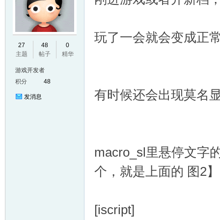
玩了一会就会变成正
E
27
48
0
主题
帖子
精华
游戏开发者
积分
48
有时候还会出现莫名
发消息
N
macro_sl里悬停文字
个，就是上面的 图2】
[iscript]