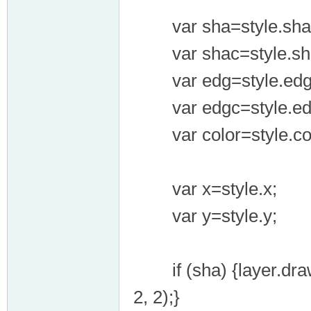
var sha=style.sha
var shac=style.sh
var edg=style.edg
var edgc=style.ed
er
var color=style.col
var x=style.x;
var y=style.y;
if (sha) {layer.drawTe
2, 2);}