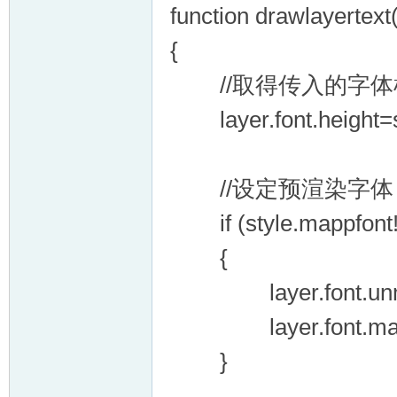
function drawlayertext(
VL
{
//取得传入的字体
layer.font.height=st
//设定预渲染字体
M
if (style.mappfont!
{
layer.font.unmapPr
layer.font.mapPrer
}
ak