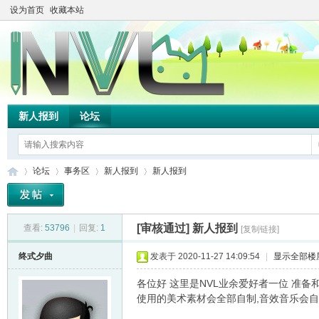
设为首页
收藏本站
新人报到
论坛
论坛
事务区
新人报到
新人报到
[审核通过]
新人报到
查看:
53796
|
回复:
1
[复制链接]
TH
»
›
›
›
终式夕曲
发表于 2020-11-27 14:09:54
|
显示全部楼
各位好 这里是NVL业余爱好者一位 准
使用的美术素材会全部自制,音效音乐会