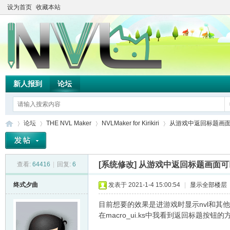
设为首页
收藏本站
新人报到
论坛
论坛
THE NVL Maker
NVLMaker for Kirikiri
从游戏中返回标题画面可以
[系统修改]
从游戏中返回标题画面可以
查看:
64416
|
回复:
6
TH
»
›
›
›
终式夕曲
发表于 2021-1-4 15:00:54
|
显示全部楼层
目前想要的效果是进游戏时显示nvl和其他
在macro_ui.ks中我看到返回标题按钮的方