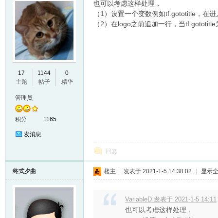
也可以考虑这样处理，
（1）设置一个变数例如tf.gototitle，
（2）在logo之前追加一行，当tf.gototitl
17
1144
0
主题
帖子
精华
管理员
积分
1165
发消息
回复
终式夕曲
楼主
|
发表于 2021-1-5 14:38:02
|
显示
VariableD 发表于 2021-1-5 14:11
也可以考虑这样处理，