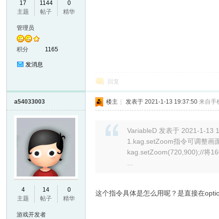
17
1144
0
主题
帖子
精华
VL
管理员
积分
1165
发消息
回复
a54033003
楼主
|
发表于 2021-1-13 19:37:50
来自手
M
VariableD 发表于 2021-1-13 1
1.kag.setZoom指令可调
kag.setZoom(720,900);/
...
4
14
0
这个指令具体是怎么用呢？是直接在opt
主题
帖子
精华
ak
游戏开发者