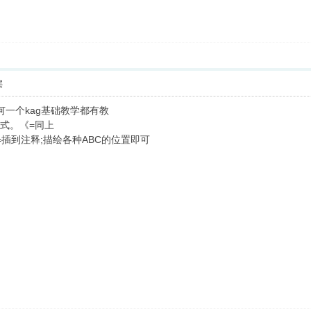
层
任何一个kag基础教学都有教
表达式。《=同上
《=插到注释;描绘各种ABC的位置即可