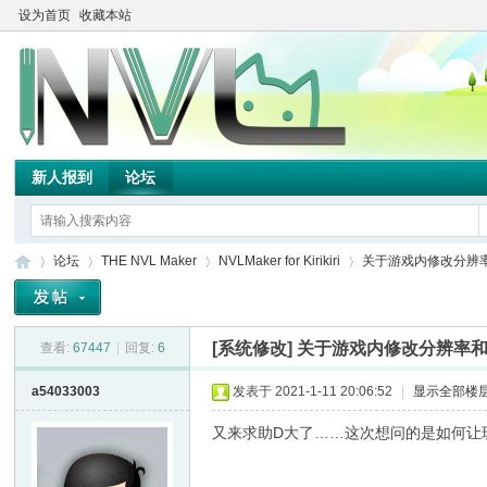
设为首页
收藏本站
新人报到
论坛
论坛
THE NVL Maker
NVLMaker for Kirikiri
关于游戏内修改分辨率和
[系统修改]
关于游戏内修改分辨率
查看:
67447
|
回复:
6
TH
»
›
›
›
a54033003
发表于 2021-1-11 20:06:52
|
显示全部楼
又来求助D大了……这次想问的是如何让