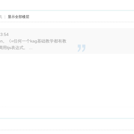
机
|
显示全部楼层
3:54
ton。《=任何一个kag基础教学都有教
用tjs表达式。 ...