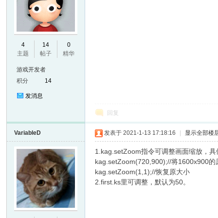
E
4
14
0
主题
帖子
精华
游戏开发者
积分
14
发消息
回复
VariableD
发表于 2021-1-13 17:18:16
|
显示全部楼
N
1.kag.setZoom指令可调整画面缩放，
kag.setZoom(720,900);//将1600x9
kag.setZoom(1,1);//恢复原大小
2.first.ks里可调整，默认为50。