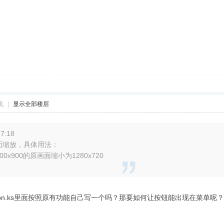
机
|
显示全部楼层
7:18
整画面缩放，具体用法：
/将1600x900的原画面缩小为1280x720
ion.ks里面按照原有功能自己写一个吗？那要如何让按钮能出现在菜单