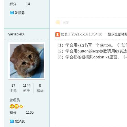
积分
14
发消息
回复
VariableD
发表于 2021-1-14 13:54:30
|
显示全部楼
（1）学会用kag书写一个button。《=
（2）学会用button的exp参数调用tjs
er
（3）学会把按钮插到option.ks里面。
17
1144
0
主题
帖子
精华
管理员
积分
1165
发消息