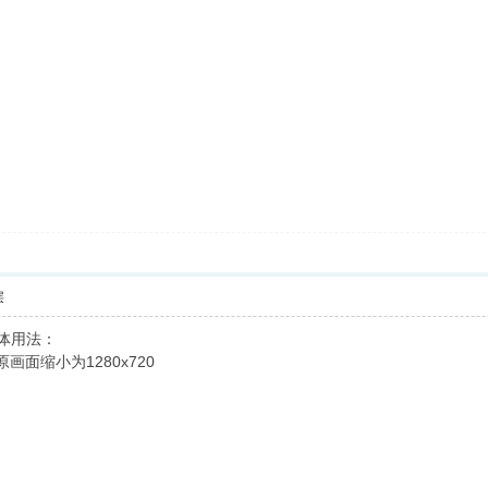
层
具体用法：
00的原画面缩小为1280x720