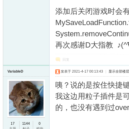
添加后关闭游戏时会
MySaveLoadFun
System.removeCont
再次感谢D大指教 ♪(^∇
回复
VariableD
发表于 2021-4-17 00:13:43
|
显示全部楼
咦？说的是按住快捷
我这边用粒子插件是
的，也没有遇到过ove
17
1144
0
主题
帖子
精华