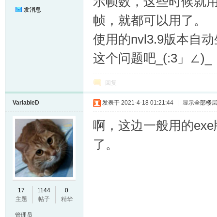
示帧数，这些时候就用不
发消息
帧，就都可以用了。
使用的nvl3.9版本自动生
这个问题吧_(:3」∠)_
回复
VariableD
发表于 2021-4-18 01:21:44
|
显示全部楼
啊，这边一般用的exe版
了。
17
1144
0
主题
帖子
精华
管理员