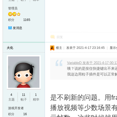
管理员
积分
1165
发消息
回复
火化
楼主
|
发表于 2021-4-17 23:16:45
|
显示
VariableD 发表于 2021-4-17 00:1
咦？说的是按住快捷键出不来
我这边用粒子插件是可以正常解
4
11
1
是不刷新的问题。用f
主题
帖子
精华
播放视频等少数场景
游戏开发者
积分
16