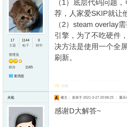
（1）底层代码问题，可
VL
荐，人家爱SKIP就让他
（2）steam ove
引擎，为了不吃硬件
17
1144
0
决方法是使用一个全
主题
帖子
精华
管理员
刷新。
M
积分
1165
发消息
回复
火化
楼主
|
发表于 2021-3-27 20:08:25
|
显示
感谢D大解答~
ak