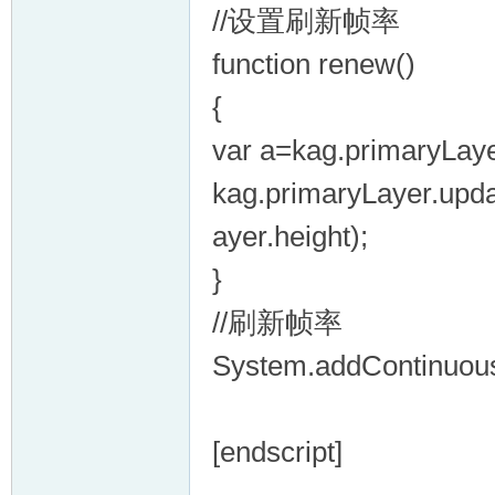
//设置刷新帧率
function renew()
{
var a=kag.primaryLay
kag.primaryLayer.upda
ayer.height);
}
//刷新帧率
System.addContinuou
[endscript]