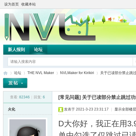
设为首页
收藏本站
新人报到
论坛
论坛
THE NVL Maker
NVLMaker for Kirikiri
关于已读部分禁止跳过功
[常见问题]
关于已读部分禁止跳过功能
查看:
82346
|
回复:
6
TH
»
›
›
›
火化
发表于 2021-3-23 23:31:17
|
显示全部楼
D大你好，我正在用3
单中勾选了仅跳过已读，或是