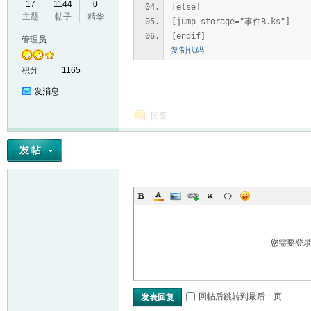
17
1144
0
[else]
主题
帖子
精华
VL
[jump storage="事件B.ks"]
[endif]
管理员
复制代码
积分
1165
发消息
回复
M
您需要登
回帖后跳转到最后一页
发表回复
ak