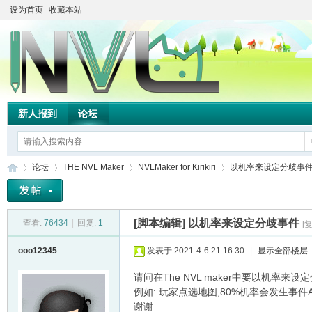
设为首页
收藏本站
新人报到
论坛
论坛
THE NVL Maker
NVLMaker for Kirikiri
以机率来设定分歧事
[脚本编辑]
以机率来设定分歧事件
查看:
76434
|
回复:
1
[
TH
»
›
›
›
ooo12345
发表于 2021-4-6 21:16:30
|
显示全部楼层
请问在The NVL maker中要以机率来设
例如: 玩家点选地图,80%机率会发生事件
谢谢