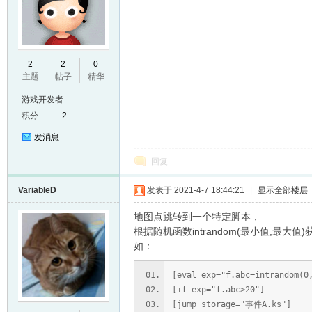
E
2
2
0
主题
帖子
精华
游戏开发者
积分
2
发消息
回复
VariableD
发表于 2021-4-7 18:44:21
|
显示全部楼层
N
地图点跳转到一个特定脚本，
根据随机函数intrandom(最小值,最
如：
[eval exp="f.abc=intrandom(0
[if exp="f.abc>20"]
[jump storage="事件A.ks"]